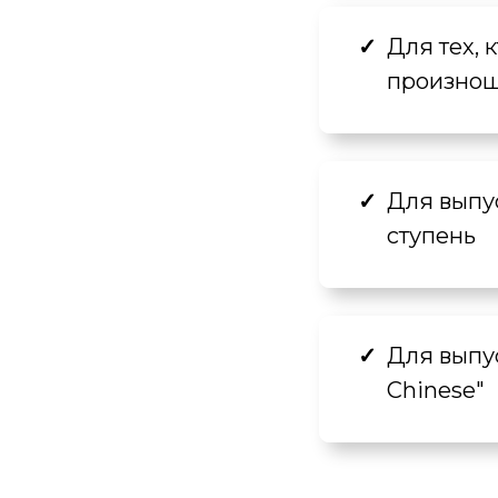
Для тех, 
произнош
Для выпус
ступень
Для выпус
Chinese"