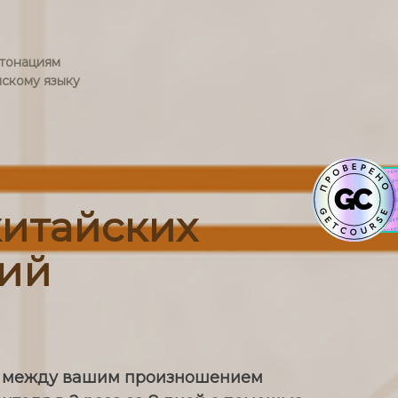
нтонациям
йскому языку
китайских
ий
в между вашим произношением