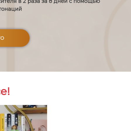
теля в 2 раза за 8 дней с помощью
нтонаций
ТО
е!