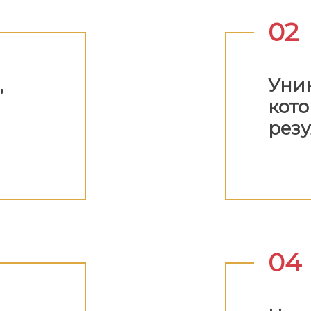
02
,
Уник
в
кото
резу
04