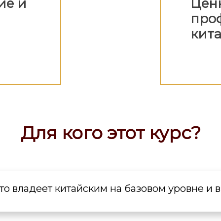
ие и
Ценн
про
кит
Для кого этот курс?
кто владеет китайским на базовом уровне и