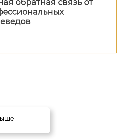
ая обратная связь от
фессиональных
аеведов
 выше