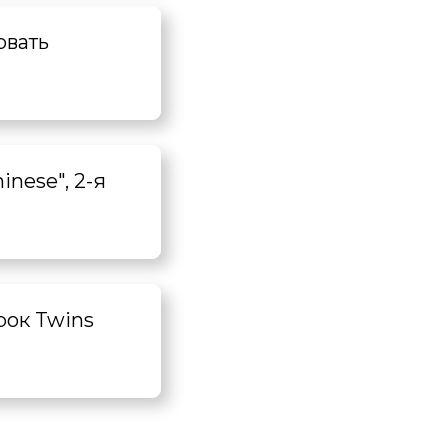
овать
nese", 2-я
рок Twins