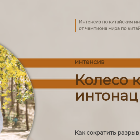
Интенсив по китайским и
от чемпиона мира по кита
интенсив
Колесо 
интонац
Как сократить разры