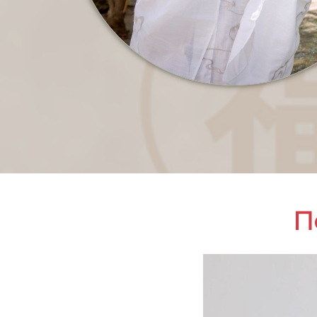
Ссылка на это место страницы:
#video
П