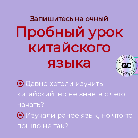
Запишитесь на
очный
Пробный урок
китайского
языка
Давно хотели изучить
китайский, но не знаете с чего
начать?
Изучали ранее язык, но что-то
пошло не так?