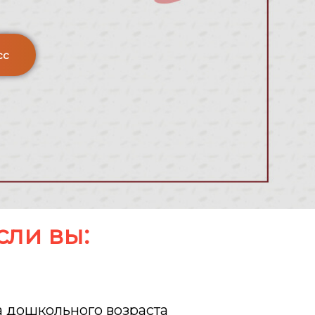
сс
сли вы:
а дошкольного возраста