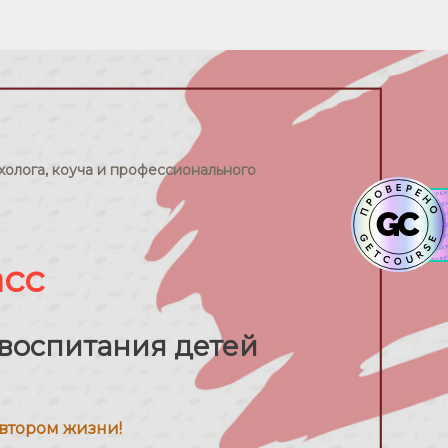
олога, коуча и профессионального
асс
 воспитания детей
автором жизни!