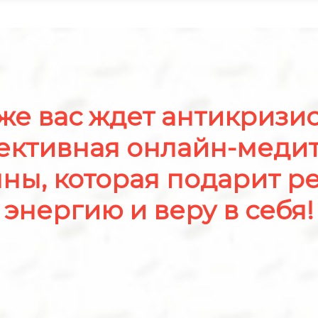
же вас ждет антикризи
ективная онлайн-меди
нны, которая подарит ре
энергию и веру в себя!