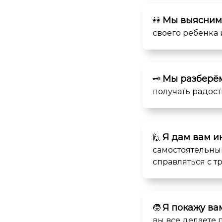
Мы
выясним
👭
своего ребенка 
Мы разберём
🗝️
получать радост
Я дам вам и
🙋
самостоятельным
справляться с т
Я покажу вам
🧒
вы все делаете 