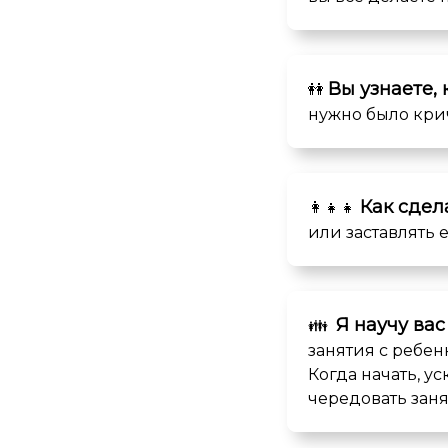
Вы узнаете,
👭
нужно было крич
Как сдел
👩‍👧‍👧
или заставлять е
Я научу вас
👪
занятия с ребе
Когда начать, у
чередовать заня