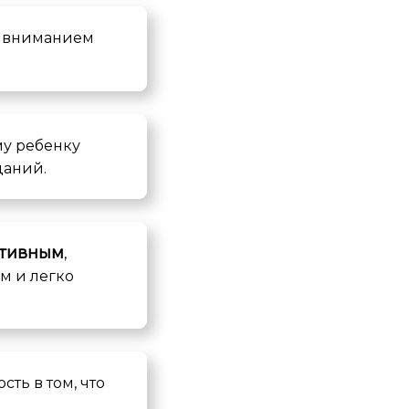
 вниманием
му ребенку
даний.
итивным
,
м и легко
сть в том, что