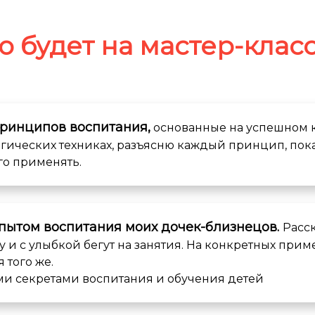
о будет на мастер-клас
принципов воспитания,
основанные на успешном 
гических техниках, разъясню каждый принцип, пока
его применять.
пытом воспитания моих дочек-близнецов.
Расс
и с улыбкой бегут на занятия. На конкретных приме
 того же.
и секретами воспитания и обучения детей