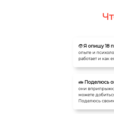
Чт
Я опишу 18 
🧒
опыте и психоло
работает и как 
Поделюсь о
👪
они вприпрыжку 
можете добиться
Поделюсь своим