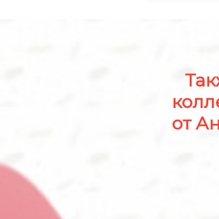
Так
колл
от А