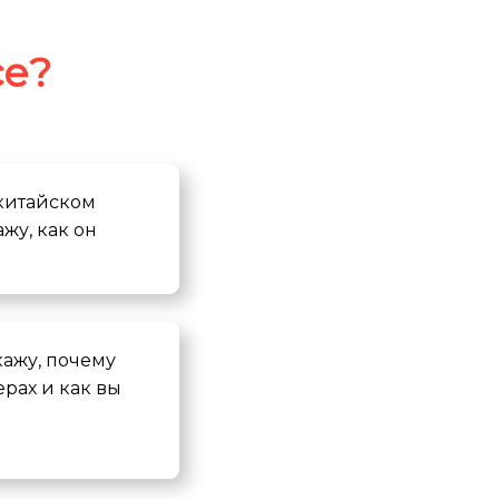
се?
китайском
жу, как он
кажу, почему
рах и как вы