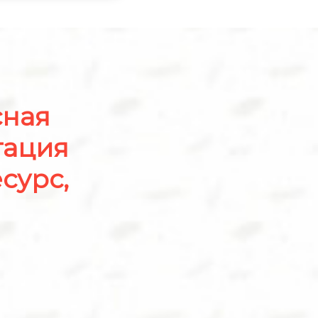
сная
тация
сурс,