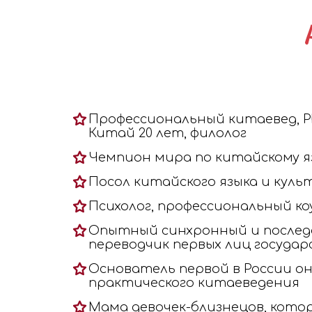
Профессиональный китаевед, P
Китай 20 лет, филолог
Чемпион мира по китайскому я
Посол китайского языка и куль
Психолог, профессиональный коу
Опытный синхронный и после
переводчик первых лиц госуда
Основатель первой в России о
практического китаеведения
Мама девочек-близнецов, котор