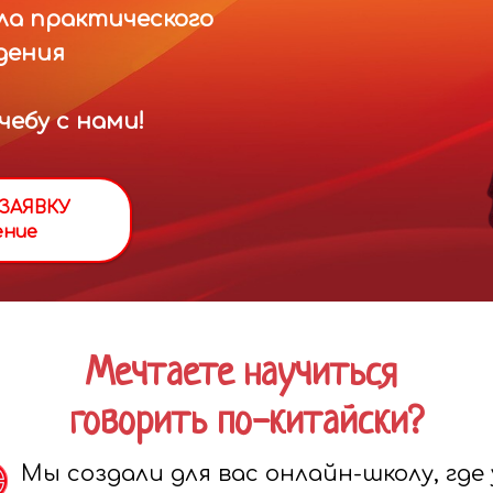
ла практического
дения
ебу с нами!
ЗАЯВКУ
ение
Мечтаете научиться
говорить по-китайски?
Мы создали для вас онлайн-школу, где