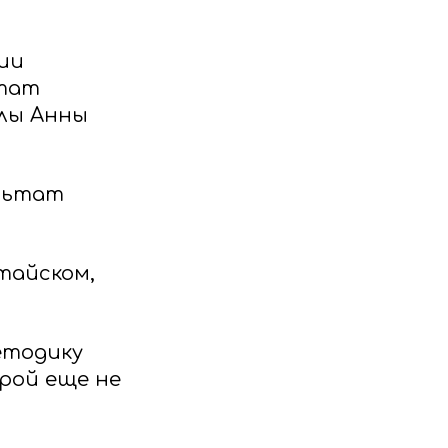
ии
ьтат
лы Анны
ультат
тайском,
етодику
рой еще не