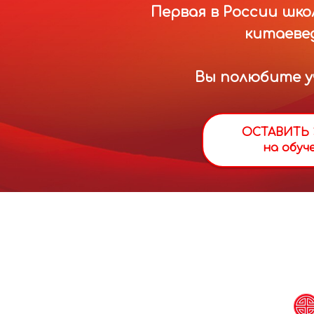
Первая в России шко
китаеве
Вы полюбите уч
ОСТАВИТЬ 
на обуч