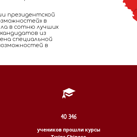
ии президентской
озможностей» в
ла в сотню лучших
 кандидатов из
чена специальной
 возможностей в
40 346
учеников прошли курсы