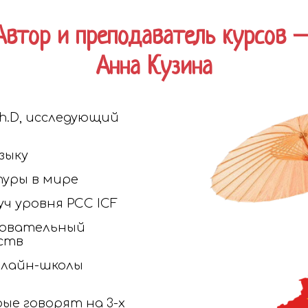
Автор и преподаватель курсов 
Анна Кузина
h.D, исследующий
зыку
туры в мире
ч уровня РCС ICF
довательный
рств
нлайн-школы
ые говорят на 3-х